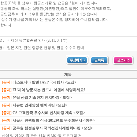
항공(OM) 올 성수기 항공스케쥴 및 요금은 5월에 게시됩니다.
항공의 좌석 확보는 실명단(여권명단)으로 발권이 이루어지게되므로,
금입금후 미리 좌석수를 할당받는 방식은 금지되어 있습니다.
 성수기 행사를 계획하시는 분들은 이점 양지하여 주시길 바랍니다.
합니다.
 :
국제선 유류할증료 안내 (2011. 3. 1부)
 :
일본 지진 관련 항공권 변경 및 환불 수수료 안내
제목
[공지]
에스토니아 탈린 IASP 국제행사 <모집>
[공지]
EU지역 방문자는 반드시 여권에 서명하세요!
[공지]
유럽 산업 기술단지 벤치마킹 <모집>
[공지]
서유럽 인재양성 벤치마킹 <모집>
[공지]
CS 고객만족 우수사례 벤치마킹 계획 <모집>
[공지]
서울시 관광협회 심사 2012년도 우수회원사 <첨부>
[공지]
공무원 행정실무자 국외선진사례벤치마킹 <모집>
산업 및 기업지원 관련 해외 벤치마킹 프로그램 건