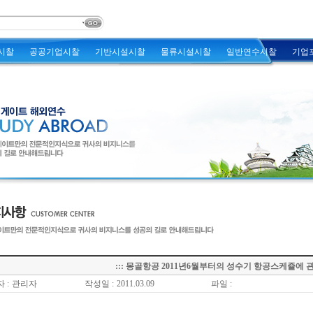
시찰
공공기업시찰
기반시설시찰
물류시설시찰
일반연수시찰
기업
::: 몽골항공 2011년6월부터의 성수기 항공스케쥴에 관하
 :
관리자
작성일 :
2011.03.09
파일 :