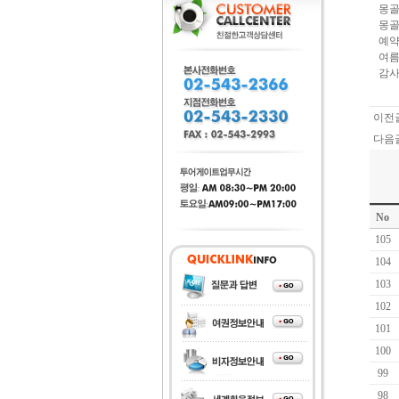
몽골
몽골
예약
여름
감사
이전글
다음글
No
105
104
103
102
101
100
99
98