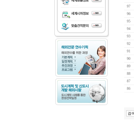
97
96
95
94
93
92
91
90
89
88
87
86