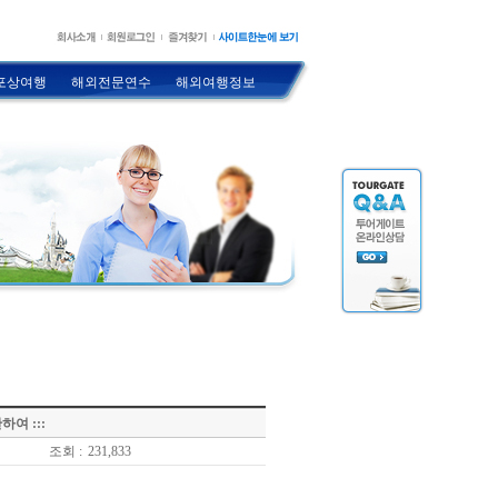
포상여행
해외전문연수
해외여행정보
여 :::
조회 :
231,833